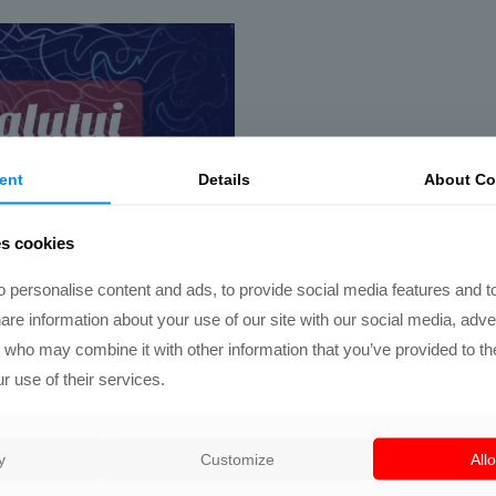
ent
Details
About
Co
es cookies
 personalise content and ads, to provide social media features and t
hare information about your use of our site with our social media, adve
s who may combine it with other information that you’ve provided to th
stă zi magică, poți experimenta
are să lumineze călătoria ta
r use of their services.
ergiile cosmice și
[…]
Continuare
y
Customize
Allo