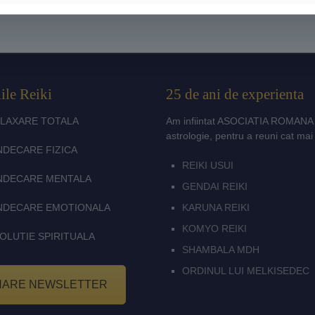
ile Reiki
25 de ani de experienta
LAXARE TOTALA
Am infiintat ASOCIATIA ROMANA D
astrologie, pentru a reuni cat ma
NDECARE FIZICA
REIKI USUI
NDECARE MENTALA
GENDAI REIKI
NDECARE EMOTIONALA
KARUNA REIKI
KOMYO REIKI
OLUTIE SPIRITUALA
SHAMBALA MDH
ORDINUL LUI MELKISEDEC
NARE NEWSLETTER