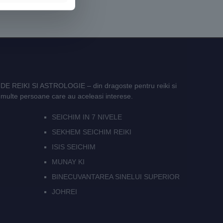
E REIKI SI ASTROLOGIE – din dragoste pentru reiki si
i multe persoane care au aceleasi interese.
SEICHIM IN 7 NIVELE
SEKHEM SEICHIM REIKI
ISIS SEICHIM
MUNAY KI
BINECUVANTAREA SINELUI SUPERIOR
JOHREI