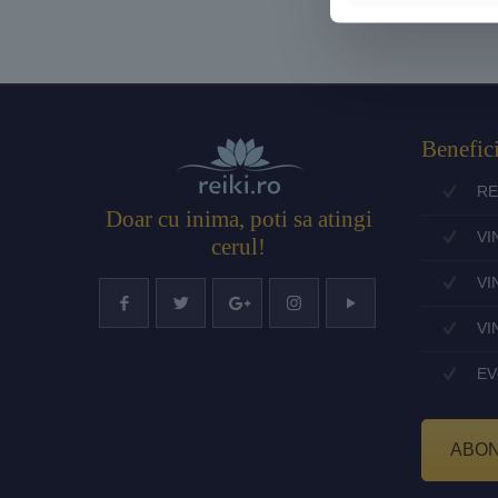
Benefici
RE
Doar cu inima, poti sa atingi
VI
cerul!
VI
VI
EV
ABO