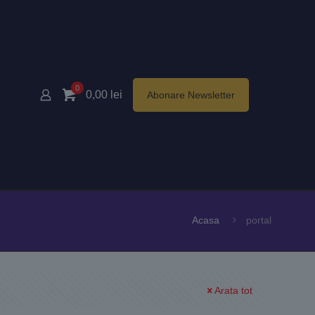
0
0,00
lei
Abonare Newsletter
Acasa
portal
Arata tot