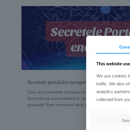
Cons
This website us
We use cookies to
Secretele portalului energetic 11:11
traffic. We also s
analytics partner
Care sunt secretele portalului energetic 11:11? În acea
deschiderea extraordinară a portalui energetic 11:11 , c
collected from you
spirituală! Este momentul ideal pentru a te conecta la en
Den