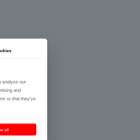
okies
o analyse our
rtising and
em or that they’ve
w all