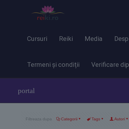
Cursuri
Reiki
Media
Desp
Termeni și condiții
Verificare di
portal
Filtreaza dupa
Categorii
Tags
Autori